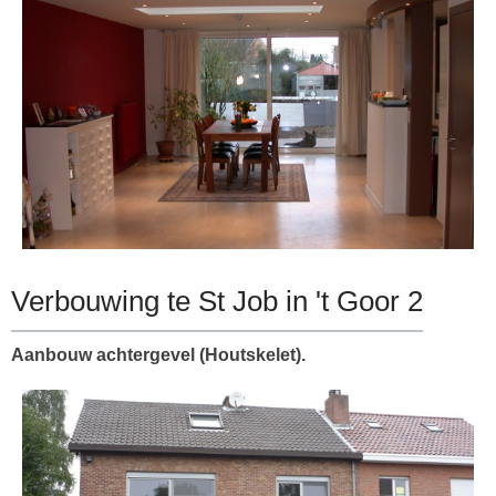
Verbouwing te St Job in 't Goor 2
Aanbouw achtergevel (Houtskelet).